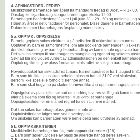
4.
Å
PNINGSTIDER / FERIER
Musikktrollet barnehage har åpent fra mandag til fredag kl 06:45 – kl 17:00.
Onsdag før skjærtorsdag stenger barnehagen klokka 12:00.
Barnehagen har feriestengt 3 uker i juli (uke 28 – 29 - 30) og mellom jul og ny
I løpet av året er det 6 fagdager for personalet. Disse dagene er barnehagen
Datoer kommer i barnehagens årsplan og månedsskriv.
5 a. OPPTAK / OPPSIGELSE
Barnehageplass søkes elektronisk på nettsiden til rakkestad.kommune.no
Opptaket av barn er samordnet mellom alle godkjente barnehager i Rakke
der likebehandling av barn og likebehandling av kommunale og private bar
Det skal tas hensyn til barnehagenes mangfold og egenart og søkeres ønske
Søknad blir individuelt vurdert av administrasjonen og den enkelt barnehage
Opptak og tildeling av plass foretas administrativt av seksjon barnehage.
Hovedopptaket har søknadsfrist 1.mars. Barnehageåret er fra 1. august til 31. 
Barn som får tildelt plass kan beholde plassen fram til 31.07 ved skolestart,
dersom ikke spesielle forhold tilsier noe annet.
Barn som skal begynne på skolen behøver ikke å si opp barnehageplassen.
Oppsigelse av plass eller søknad om endring leveres
skriftlig på kommune
eller på skjema som fås og leveres i Musikktrollet barnehage.
Oppsigelsestiden er én måned regnet fra den 1. i hver måned.
Det kan søkes barnehageplass gjennom hele året.
Opptakskriteriene følges som ved hovedopptak.
Om ønskelig kan barnehagen være behjelpelig med utfyllelse av søknad.
5 b. OPPTAKSKRITERIER
Musikktrollet barnehage har følgende
opptakskriterier:
(§18)
1.
Barn som søker utvidelse av plass de allerede har og deres søsken.
2.
Barn med nedsatt funksjonsevne ihht barnehageloven §18,