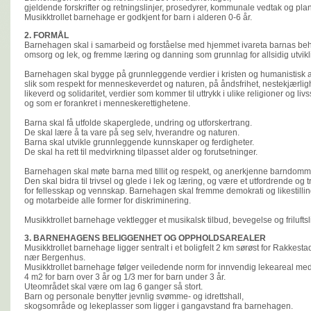
gjeldende forskrifter og retningslinjer, prosedyrer, kommunale vedtak og plan
Musikktrollet barnehage er godkjent for barn i alderen 0-6 år.
2. FORMÅL
Barnehagen skal i samarbeid og forståelse med hjemmet ivareta barnas be
omsorg og lek, og fremme læring og danning som grunnlag for allsidig utvikl
Barnehagen skal bygge på grunnleggende verdier i kristen og humanistisk ar
slik som respekt for menneskeverdet og naturen, på åndsfrihet, nestekjærlighe
likeverd og solidaritet, verdier som kommer til uttrykk i ulike religioner og liv
og som er forankret i menneskerettighetene.
Barna skal få utfolde skaperglede, undring og utforskertrang.
De skal lære å ta vare på seg selv, hverandre og naturen.
Barna skal utvikle grunnleggende kunnskaper og ferdigheter.
De skal ha rett til medvirkning tilpasset alder og forutsetninger.
Barnehagen skal møte barna med tillit og respekt, og anerkjenne barndom
Den skal bidra til trivsel og glede i lek og læring, og være et utfordrende og t
for fellesskap og vennskap. Barnehagen skal fremme demokrati og likestilli
og motarbeide alle former for diskriminering.
Musikktrollet barnehage vektlegger et musikalsk tilbud, bevegelse og friluftsl
3. BARNEHAGENS BELIGGENHET OG OPPHOLDSAREALER
Musikktrollet barnehage ligger sentralt i et boligfelt 2 km sørøst for Rakkes
nær Bergenhus.
Musikktrollet barnehage følger veiledende norm for innvendig lekeareal 
4 m2 for barn over 3 år og 1/3 mer for barn under 3 år.
Uteområdet skal være om lag 6 ganger så stort.
Barn og personale benytter jevnlig svømme- og idrettshall,
skogsområde og lekeplasser som ligger i gangavstand fra barnehagen.