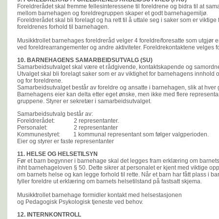
Foreldrerådet skal fremme fellesinteressene til foreldrene og bidra til at sa
mellom barnehagen og foreldregruppen skaper et godt barnehagemiljø.
Foreldrerådet skal bli forelagt og ha rett til å uttale seg i saker som er viktige
foreldrenes forhold til barnehagen.
Musikktrollet barnehages foreldreråd velger 4 foreldre/foresatte som utgjør
ved foreldrearrangementer og andre aktiviteter. Foreldrekontaktene velges fo
10. BARNEHAGENS SAMARBEIDSUTVALG (SU)
Samarbeidsutvalget skal være et rådgivende, kontaktskapende og samord
Utvalget skal bli forelagt saker som er av viktighet for barnehagens innhold
og for foreldrene.
Samarbeidsutvalget består av foreldre og ansatte i barnehagen, slik at hver g
Barnehagens eier kan delta etter eget ønske, men ikke med flere representa
gruppene. Styrer er sekretær i samarbeidsutvalget.
Samarbeidsutvalg består av:
Foreldrerådet: 2 representanter.
Personalet: 2 representanter
Kommunestyret: 1 kommunal representant som følger valgperioden.
Eier og styrer er faste representanter
11. HELSE OG HELSETILSYN
Før et barn begynner i barnehage skal det legges fram erklæring om barnet
ihht barnehageloven § 50. Dette sikrer at personalet er kjent med viktige op
om barnets helse og kan legge forhold til rette. Når et barn har fått plass i 
fyller foreldre ut erklæring om barnets helsetilstand på fastsatt skjema.
Musikktrollet barnehage formidler kontakt med helsestasjonen
og Pedagogisk Psykologisk tjeneste ved behov.
12. INTERNKONTROLL