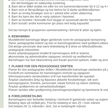
der det foreligger en sakkyndig vurdering.
3.
Barn det er fattet vedtak om etter lov om barneverntjenester §§ 4-12 og 4
4. Barn som er flerspråklige og har behov for å styrke språkforståelsen.
5. Barn av enslig forsørger som er i arbeid eller under utdanning.
6. Barn fra hjem der det er varig sykdom i hjemmet.
7. Barn av foreldre / foresatte hvor begge er sysselsatt utenfor hjemmet.
8. Barn bosatt i andre kommuner gis plass ved ledig kapasitet.
Det tas hensyn til gruppenes sammensetning i forhold til alder og kjønn.
6. BEMANNING
Musikktrollet barnehage følger gjeldende norm for pedagogisk bemanning.
Styrer, pedagogiske ledere og eier er barnehagelærere med godkjent utdan
Det øvrige personale skal være tilstrekkelig til å drive en tilfredsstillende,
pedagogisk virksomhet.
Andre arbeidsoppgaver knyttet til barnehagens drift er ledelse,
økonomiske og administrative oppgaver, renhold og vedlikehold.
Barnehagen har fast vikarordning ved fravær grunnet sykdom, møter og ann
7. PLANER FOR DEN PEDAGOGISKE DRIFTEN
Planer for den pedagogiske driften i Musikktrollet barnehage utarbeides på
Forskrift om rammeplan for barnehagens innhold og oppgaver.
Informasjonsskriv sendes/deles ut til nye barn/foreldre før oppstart.
Årsplan utarbeides årlig og tilpasses aktuelle forutsetninger, slik som:
barnegruppene, foreldre, personalet, lokale forhold og videre utvikling.
Årsplan godkjennes av samarbeidsutvalget.
Planen sendes etter godkjenning barnehagemyndighet og hjemmene til orie
8. FORELDREBETALING
Barnehagens eier fastsetter betaling i henhold til gjeldende satser og regle
Betaling skjer på mottatt giro. Frist for betaling er den 20. i hver måned.
Det betales for 11 måneder i året. Juli er betalingsfri måned.