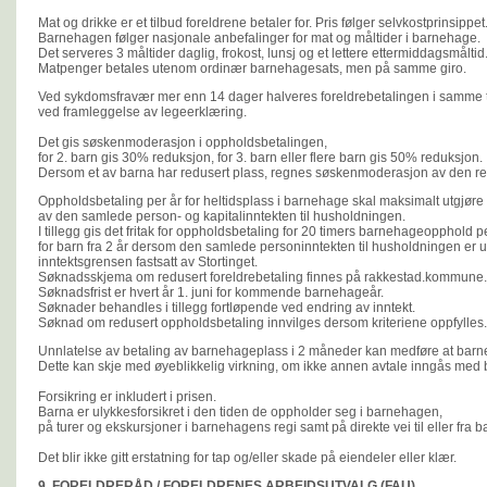
Mat og drikke er et tilbud foreldrene betaler for. Pris følger selvkostprinsippet
Barnehagen følger nasjonale anbefalinger for mat og måltider i barnehage.
Det serveres 3 måltider daglig, frokost, lunsj og et lettere ettermiddagsmåltid
Matpenger betales utenom ordinær barnehagesats, men på samme giro.
Ved sykdomsfravær mer enn 14 dager halveres foreldrebetalingen i samme
ved framleggelse av legeerklæring.
Det gis søskenmoderasjon i oppholdsbetalingen,
for 2. barn gis 30% reduksjon, for 3. barn eller flere barn gis 50% reduksjon.
Dersom et av barna har redusert plass, regnes søskenmoderasjon av den re
Oppholdsbetaling per år for heltidsplass i barnehage skal maksimalt utgjør
av den samlede person- og kapitalinntekten til husholdningen.
I tillegg gis det fritak for oppholdsbetaling for 20 timers barnehageopphold 
for barn fra 2 år dersom den samlede personinntekten til husholdningen er
inntektsgrensen fastsatt av Stortinget.
Søknadsskjema om redusert foreldrebetaling finnes på rakkestad.kommune
Søknadsfrist er hvert år 1. juni for kommende barnehageår.
Søknader behandles i tillegg fortløpende ved endring av inntekt.
Søknad om redusert oppholdsbetaling innvilges dersom kriteriene oppfylles.
Unnlatelse av betaling av barnehageplass i 2 måneder kan medføre at barne
Dette kan skje med øyeblikkelig virkning, om ikke annen avtale inngås med
Forsikring er inkludert i prisen.
Barna er ulykkesforsikret i den tiden de oppholder seg i barnehagen,
på turer og ekskursjoner i barnehagens regi samt på direkte vei til eller fra
Det blir ikke gitt erstatning for tap og/eller skade på eiendeler eller klær.
9. FORELDRERÅD / FORELDRENES ARBEIDSUTVALG (FAU)