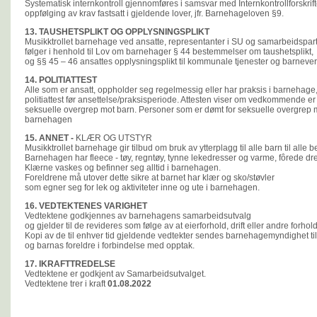
Systematisk internkontroll gjennomføres i samsvar med Internkontrollforskr
oppfølging av krav fastsatt i gjeldende lover, jfr. Barnehageloven §9.
13. TAUSHETSPLIKT OG OPPLYSNINGSPLIKT
Musikktrollet barnehage ved ansatte, representanter i SU og samarbeidspar
følger i henhold til Lov om barnehager § 44 bestemmelser om taushetsplikt,
og §§ 45 – 46 ansattes opplysningsplikt til kommunale tjenester og barneve
14. POLITIATTEST
Alle som er ansatt, oppholder seg regelmessig eller har praksis i barnehage, 
politiattest før ansettelse/praksisperiode. Attesten viser om vedkommende er sik
seksuelle overgrep mot barn. Personer som er dømt for seksuelle overgrep mo
barnehagen
15. ANNET -
KLÆR OG UTSTYR
Musikktrollet barnehage gir tilbud om bruk av ytterplagg til alle barn til alle b
Barnehagen har fleece - tøy, regntøy, tynne lekedresser og varme, fôrede dr
Klærne vaskes og befinner seg alltid i barnehagen.
Foreldrene må utover dette sikre at barnet har klær og sko/støvler
som egner seg for lek og aktiviteter inne og ute i barnehagen.
16. VEDTEKTENES VARIGHET
Vedtektene godkjennes av barnehagens samarbeidsutvalg
og gjelder til de revideres som følge av at eierforhold, drift eller andre forhol
Kopi av de til enhver tid gjeldende vedtekter sendes barnehagemyndighet til
og barnas foreldre i forbindelse med opptak.
17. IKRAFTTREDELSE
Vedtektene er godkjent av Samarbeidsutvalget.
Vedtektene trer i kraft
01.08.2022