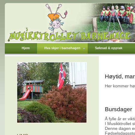
Hjem
Hva skjer i barnehagen
Søknad & opptak
Høytid, mar
Her kommer høyt
Bursdager
Å fylle år er vi
I Musikktrollet 
Denne dagen er
Fødselsdagsstole